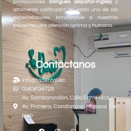
profesionales
bilingües (español-ingles)
y
altamente calificados en cada una de las
especialidades, brindándole a nuestros
pacientes una atención óptima y humana.
Contáctanos
info@ladental.ec
0963694728
Av. Samborondón, Cdla Entre Ríos,
Av. Primera, Condominio Manaos 1 er
piso