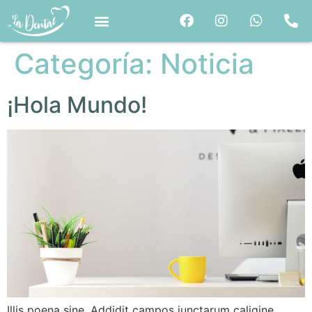
Categoría:
Noticia
¡Hola Mundo!
Illis poena sine. Addidit campos iunctarum caligine